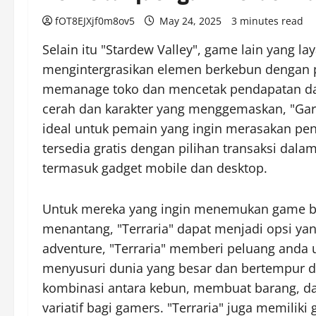
fOT8EJXjf0m8ov5
May 24, 2025
3 minutes read
Selain itu "Stardew Valley", game lain yang l
mengintergrasikan elemen berkebun dengan p
memanage toko dan mencetak pendapatan dar
cerah dan karakter yang menggemaskan, "Ga
ideal untuk pemain yang ingin merasakan pen
tersedia gratis dengan pilihan transaksi dala
termasuk gadget mobile dan desktop.
Untuk mereka yang ingin menemukan game be
menantang, "Terraria" dapat menjadi opsi yan
adventure, "Terraria" memberi peluang and
menyusuri dunia yang besar dan bertempur de
kombinasi antara kebun, membuat barang, d
variatif bagi gamers. "Terraria" juga memilik