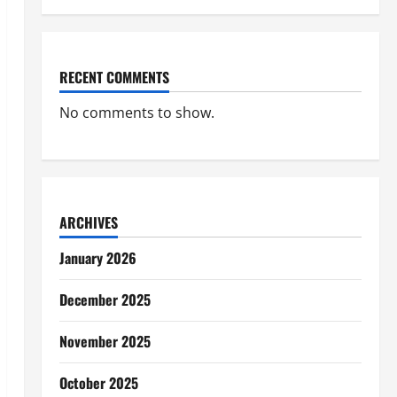
RECENT COMMENTS
No comments to show.
ARCHIVES
January 2026
December 2025
November 2025
October 2025