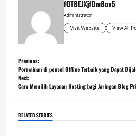
fOT8EJXjf0m8ov5
Administrator
Visit Website
View All P
P
Previous:
Permainan di ponsel Offline Terbaik yang Dapat Dija
o
Next:
s
Cara Memilih Layanan Hosting bagi Jaringan Blog Pri
t
n
RELATED STORIES
GAME ONLINE
GAME ONLIN
a
Penguatan Ekonomi: Peran
Panduan Leng