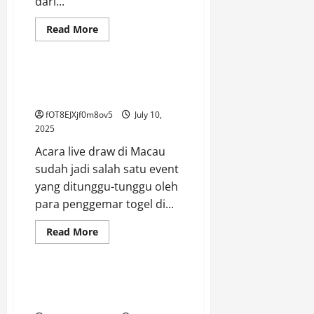
dari...
Read
Read More
more
GAME ONLINE
about
Panduan
Lengkap
Lengkap
Pengundian Langsung Macau:
TOTO
Kecepatan Tinggi dan Ketepatan
Macao:
Dari
fOT8EJXjf0m8ov5
July 10,
Pool
Hingga
2025
Pemberian
Acara live draw di Macau
sudah jadi salah satu event
yang ditunggu-tunggu oleh
para penggemar togel di...
Read
Read More
more
GAME ONLINE
about
Pengundian
Langsung
Macau:
Toto HK: Kerja Sama Dalam Laga
Kecepatan
Togel
Tinggi
dan