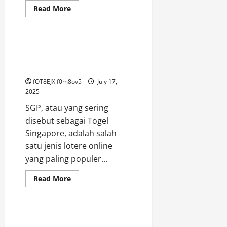
Read
Read More
more
GAME ONLINE
about
Slot
Deposit
QRIS:
SGP Pools: Panduan untuk
Kemudahan
Pemula dalam Game Togel di
Transaksi
untuk
Singapore
Para
Pecinta
fOT8EJXjf0m8ov5
July 17,
Slot
2025
SGP, atau yang sering
disebut sebagai Togel
Singapore, adalah salah
satu jenis lotere online
yang paling populer...
Read
Read More
more
GAME ONLINE
about
SGP
Pools:
Panduan
Manfaat Menggunakan Link Slot
untuk