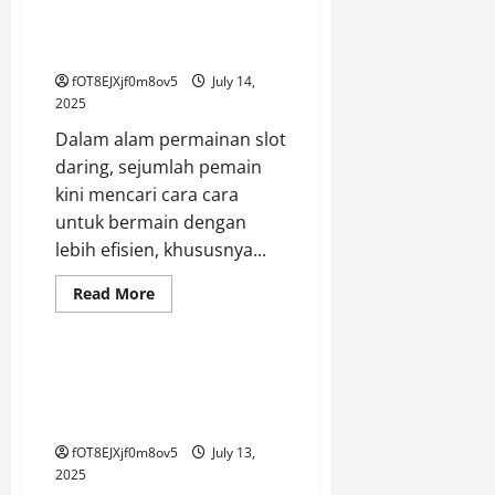
Kembangkan Diri Menjadi
Alternatif
Efisien
Pemain Cerdas melalui Setoran
untuk
Terendah
Para
Pemain
fOT8EJXjf0m8ov5
July 14,
2025
Dalam alam permainan slot
daring, sejumlah pemain
kini mencari cara cara
untuk bermain dengan
lebih efisien, khususnya...
Read
Read More
more
GAME ONLINE
about
Permainan
Slot
5000:
Panduan Lengkap Slot Demo:
Kembangkan
Dari Gampang Maxwin Hingga
Diri
Menjadi
Anti Rungkad
Pemain
Cerdas
fOT8EJXjf0m8ov5
July 13,
melalui
2025
Setoran
Terendah