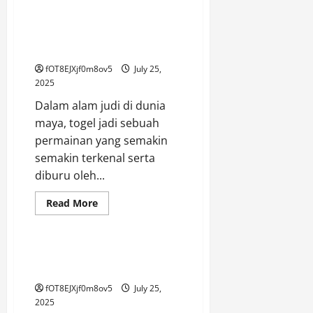
about
Hari
ini
di
Taktik Pintar Bertaruh Togel
Hong
Melalui Web di situs Maha 4D
Kong:
Berita
fOT8EJXjf0m8ov5
July 25,
Terbaru
dari
2025
Live
Draw
Dalam alam judi di dunia
Togel
Hong
maya, togel jadi sebuah
Kong
permainan yang semakin
semakin terkenal serta
diburu oleh...
Read
Read More
more
GAME ONLINE
about
Taktik
Pintar
Bertaruh
Toto SGP: Game Togel yang
Togel
semakin Ngetren di Indonesia
Melalui
Web
fOT8EJXjf0m8ov5
July 25,
di
situs
2025
Maha