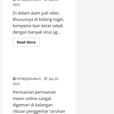
Internasional
2025
Di dalam alam judi siber,
khususnya di bidang togel,
kompetisi kian ketat sekali
dengan banyak situs yg...
Read
Read More
more
GAME ONLINE
about
Kinerja
Bandar
Togel
Slot QRIS Slot Terpercaya:
Online:
Bermain dengan aman Secara
Analisis
GenerasiTogel
Aman dan Nyaman
melawan
Pesaing
fOT8EJXjf0m8ov5
July 20,
2025
Permainan permainan
mesin online sangat
digemari di kalangan
ribuan penggemar taruhan