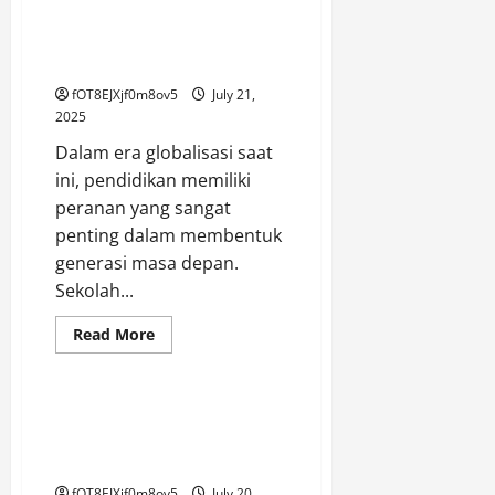
Umum
Membangun Anak Cerdas
Pemain
melalui Pendidikan Global di
Poker
Online
Sekolah Internasional
yang
Harus
fOT8EJXjf0m8ov5
July 21,
Dihindari
2025
Dalam era globalisasi saat
ini, pendidikan memiliki
peranan yang sangat
penting dalam membentuk
generasi masa depan.
Sekolah...
Read
Read More
more
GAME ONLINE
about
Membangun
Anak
Cerdas
Kinerja Bandar Togel Online:
melalui
Analisis GenerasiTogel melawan
Pendidikan
Global
Pesaing
di
Sekolah
fOT8EJXjf0m8ov5
July 20,