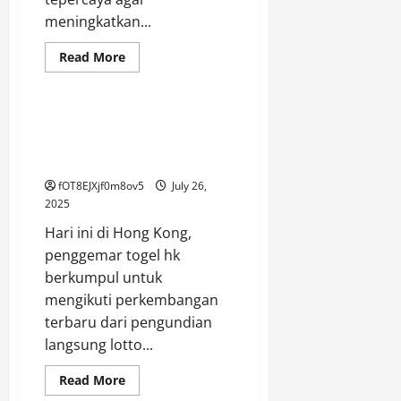
meningkatkan...
Read
Read More
more
GAME ONLINE
about
Cara
Sukses
Menggunakan
Hari ini di Hong Kong: Berita
Situs
Terbaru dari Live Draw Togel
Kudatoto.com
dalam
Hong Kong
Pasaran
SGP
fOT8EJXjf0m8ov5
July 26,
2025
Hari ini di Hong Kong,
penggemar togel hk
berkumpul untuk
mengikuti perkembangan
terbaru dari pengundian
langsung lotto...
Read
Read More
more
GAME ONLINE