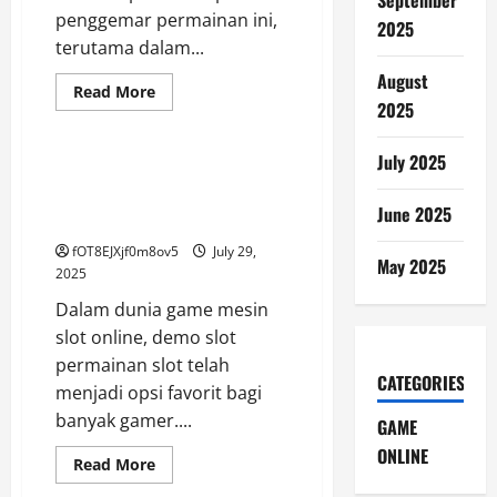
September
penggemar permainan ini,
2025
terutama dalam...
August
Read
Read More
more
2025
GAME ONLINE
about
Togel
Hari
July 2025
Ini:
Slot Demo PP: Rasakan
Strategi
Kesenangan Bermain Tanpa
Jitu
June 2025
Memenangkan
Kekhawatiran
SGP
Pools
fOT8EJXjf0m8ov5
July 29,
May 2025
2025
Dalam dunia game mesin
slot online, demo slot
permainan slot telah
CATEGORIES
menjadi opsi favorit bagi
banyak gamer....
GAME
ONLINE
Read
Read More
more
GAME ONLINE
about