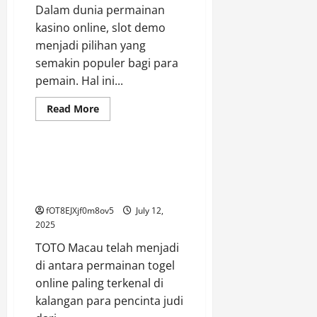
Dalam dunia permainan
kasino online, slot demo
menjadi pilihan yang
semakin populer bagi para
pemain. Hal ini...
Read
Read More
more
GAME ONLINE
about
Panduan
Lengkap
Slot
Panduan Lengkap Lengkap TOTO
Demo:
Macao: Dari Pool Hingga
Dari
Gampang
Pemberian
Maxwin
Hingga
fOT8EJXjf0m8ov5
July 12,
Anti
2025
Rungkad
TOTO Macau telah menjadi
di antara permainan togel
online paling terkenal di
kalangan para pencinta judi