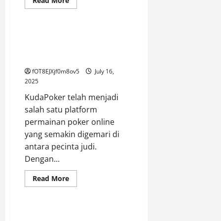
Read More
more
GAME ONLINE
about
Toto
HK:
Panduan
Kudapoker: Proses Registrasi
Lengkap
yang sangat Sederhana dan
Memanfaatkan
Generasitogel
Cepat
fOT8EJXjf0m8ov5
July 16,
2025
KudaPoker telah menjadi
salah satu platform
permainan poker online
yang semakin digemari di
antara pecinta judi.
Dengan...
Read
Read More
more
GAME ONLINE
about
Kudapoker:
Proses
Registrasi
Game Slot 300: Apakah Ini Opsi
yang