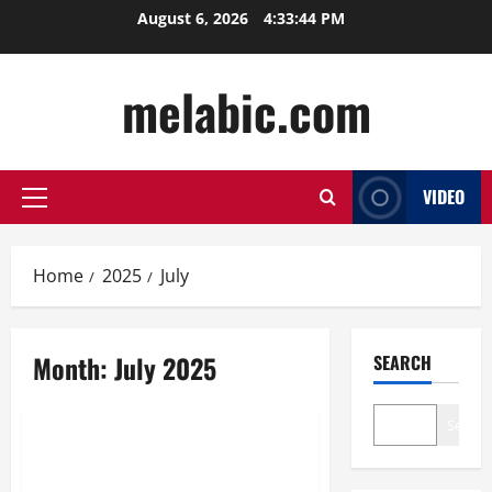
Skip
August 6, 2026
4:33:45 PM
to
content
melabic.com
VIDEO
Primary
Menu
Home
2025
July
Month:
July 2025
SEARCH
GAME ONLINE
Search
Saatnya Bersantai: Aktivitas
Seru di Rye dan Crimson