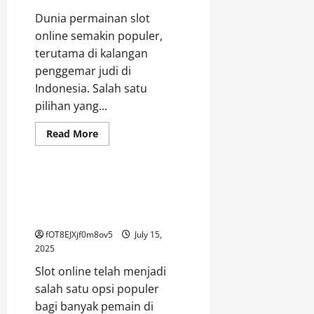
Dunia permainan slot
online semakin populer,
terutama di kalangan
penggemar judi di
Indonesia. Salah satu
pilihan yang...
Read
Read More
more
GAME ONLINE
about
Slot
Online:
Menuju
Cara Menentukan Daftar
Kemenangan
Permainan Slot Daring yang
Besar
dengan
Menjamin Keberhasilan Mudah
Slot
Dana
fOT8EJXjf0m8ov5
July 15,
Gacor
2025
Slot online telah menjadi
salah satu opsi populer
bagi banyak pemain di