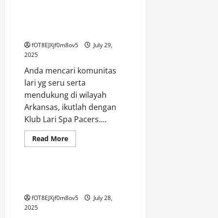
Slot
Demo
PP:
acara lari mingguan: ikutlah
Rasakan
dengan Komunitas Spa Pelari
Kesenangan
Bermain
fOT8EJXjf0m8ov5
July 29,
Tanpa
Kekhawatiran
2025
Anda mencari komunitas
lari yg seru serta
mendukung di wilayah
Arkansas, ikutlah dengan
Klub Lari Spa Pacers....
Read
Read More
more
GAME ONLINE
about
acara
lari
mingguan:
Mengenal Lebih Mendalam Togel
ikutlah
Singapore: Petunjuk dan Taktik
dengan
Komunitas
fOT8EJXjf0m8ov5
July 28,
Spa
Pelari
2025