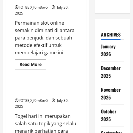
Kamu
fOT8EJXjf0m8ov5
July 30,
2025
Permainan slot online
semakin diminati di antara
ARCHIVES
para penjudi, dan sebuah
metode efektif untuk
January
mempelajari game ini...
2026
Read
Read More
December
more
GAME ONLINE
about
2025
Permainan
Demo
Pragmatic:
Togel Hari Ini: Strategi Jitu
Peluang
November
Memenangkan SGP Pools
untuk
2025
Latihan
fOT8EJXjf0m8ov5
July 30,
sebelum
Bertaruh
2025
October
Togel hari ini merupakan
2025
salah satu topik yang selalu
menarik perhatian para