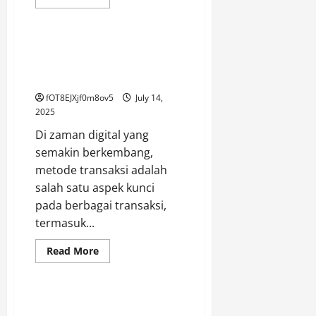
more
GAME ONLINE
about
Data
Output
Lottery
Setoran Slot Melalui QRIS:
Cambodia
Alternatif Efisien untuk Para
Mingguan:
Analisis
Pemain
Lengkap
fOT8EJXjf0m8ov5
July 14,
2025
Di zaman digital yang
semakin berkembang,
metode transaksi adalah
salah satu aspek kunci
pada berbagai transaksi,
termasuk...
Read
Read More
more
GAME ONLINE
about
Setoran
Slot
Melalui
Permainan Slot 5000:
QRIS: