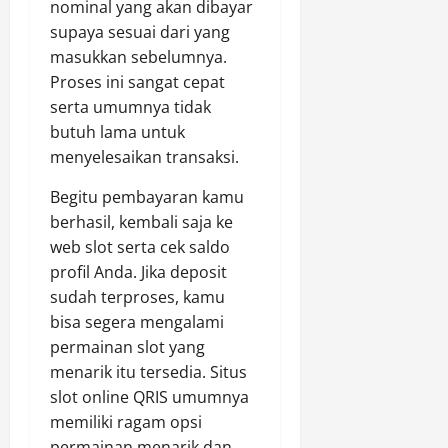
nominal yang akan dibayar
supaya sesuai dari yang
masukkan sebelumnya.
Proses ini sangat cepat
serta umumnya tidak
butuh lama untuk
menyelesaikan transaksi.
Begitu pembayaran kamu
berhasil, kembali saja ke
web slot serta cek saldo
profil Anda. Jika deposit
sudah terproses, kamu
bisa segera mengalami
permainan slot yang
menarik itu tersedia. Situs
slot online QRIS umumnya
memiliki ragam opsi
permainan menarik dan