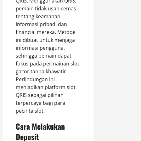
QRIS. Menggunakan QRIS,
pemain tidak usah cemas
tentang keamanan
informasi pribadi dan
financial mereka. Metode
ini dibuat untuk menjaga
informasi pengguna,
sehingga pemain dapat
fokus pada permainan slot
gacor tanpa khawatir.
Perlindungan ini
menjadikan platform slot
QRIS sebagai pilihan
terpercaya bagi para
pecinta slot.
Cara Melakukan
Deposit