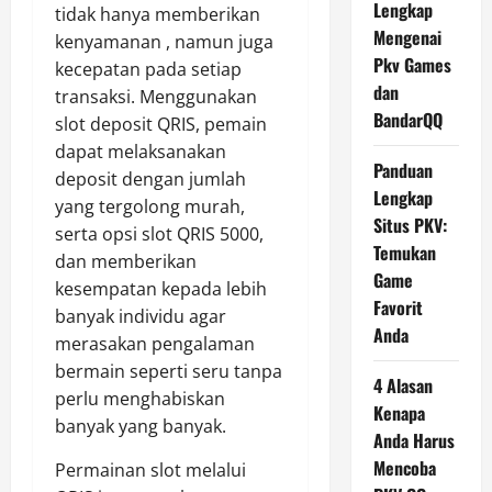
Lengkap
tidak hanya memberikan
Mengenai
kenyamanan , namun juga
Pkv Games
kecepatan pada setiap
dan
transaksi. Menggunakan
BandarQQ
slot deposit QRIS, pemain
dapat melaksanakan
Panduan
deposit dengan jumlah
Lengkap
yang tergolong murah,
Situs PKV:
serta opsi slot QRIS 5000,
Temukan
dan memberikan
Game
kesempatan kepada lebih
Favorit
banyak individu agar
Anda
merasakan pengalaman
bermain seperti seru tanpa
4 Alasan
perlu menghabiskan
Kenapa
banyak yang banyak.
Anda Harus
Mencoba
Permainan slot melalui