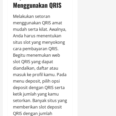
Menggunakan QRIS
Melakukan setoran
menggunakan QRIS amat
mudah serta kilat. Awalnya,
Anda harus menentukan
situs slot yang menyokong
cara pembayaran QRIS.
Begitu menemukan web
slot QRIS yang dapat
diandalkan, daftar atau
masuk ke profil kamu. Pada
menu deposit, pilih opsi
deposit dengan QRIS serta
ketik jumlah yang kamu
setorkan. Banyak situs yang
memberikan slot deposit
QRIS dengan jumlah