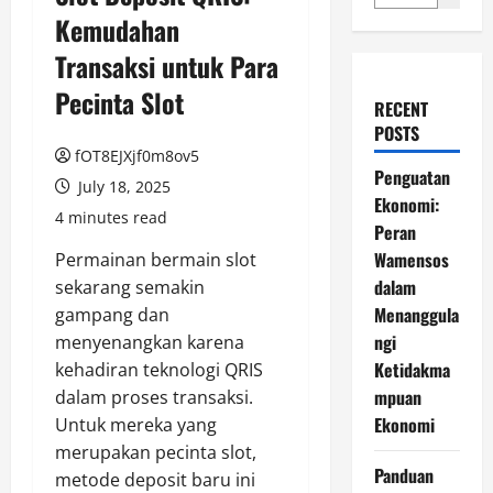
Kemudahan
Transaksi untuk Para
Pecinta Slot
RECENT
POSTS
fOT8EJXjf0m8ov5
Penguatan
July 18, 2025
Ekonomi:
4 minutes read
Peran
Wamensos
Permainan bermain slot
dalam
sekarang semakin
Menanggula
gampang dan
ngi
menyenangkan karena
Ketidakma
kehadiran teknologi QRIS
mpuan
dalam proses transaksi.
Ekonomi
Untuk mereka yang
merupakan pecinta slot,
Panduan
metode deposit baru ini