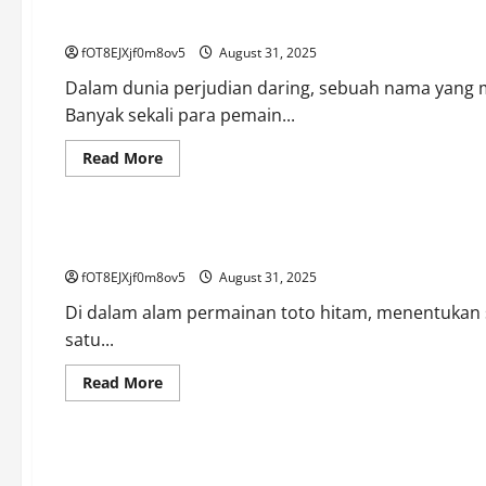
Testimoni Pemain: Pengalaman Bermain Satelitogel
fOT8EJXjf0m8ov5
August 31, 2025
Dalam dunia perjudian daring, sebuah nama yang m
Banyak sekali para pemain...
Read
Read More
more
GAME ONLINE
about
Testimoni
Pemain:
Pengalaman
Lima Faktor Kenapa SatelitTogel adalah Pilihan Tepat bagi 
Bermain
Satelitogel
fOT8EJXjf0m8ov5
August 31, 2025
Di dalam alam permainan toto hitam, menentukan si
satu...
Read
Read More
more
GAME ONLINE
about
Lima
Faktor
Kenapa
5 Alasan Mengapa Anda Harus Mencoba Situs PKV Game Hari
SatelitTogel