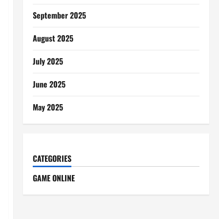
September 2025
August 2025
July 2025
June 2025
May 2025
CATEGORIES
GAME ONLINE