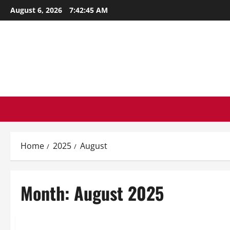
Skip
August 6, 2026
7:42:46 AM
to
content
Home
2025
August
Month:
August 2025
GAME ONLINE