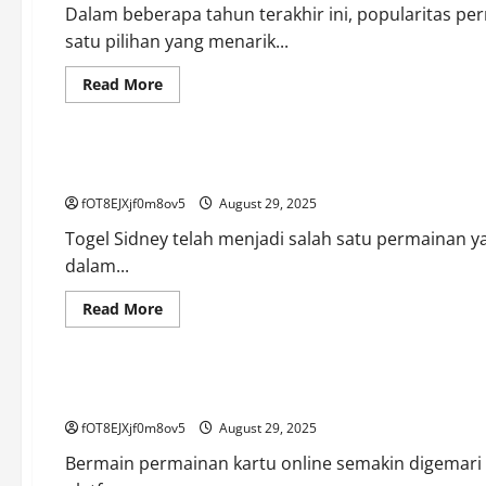
Permainan
Dalam beberapa tahun terakhir ini, popularitas pe
satu pilihan yang menarik...
Read
Read More
more
GAME ONLINE
about
Lima
Alasan
Mengapa
Togel Sydney: Live Draw dan Keberuntungan di Setiap Kelua
Slot
Slot
fOT8EJXjf0m8ov5
Pulsa
August 29, 2025
Jadi
Opsi
Togel Sidney telah menjadi salah satu permainan y
Terbaik
dalam...
Para
Gamers
Read
Read More
more
GAME ONLINE
about
Togel
Sydney:
Live
Keuntungan Bermain BandarQQ di Platform PKV
Draw
dan
fOT8EJXjf0m8ov5
Keberuntungan
August 29, 2025
di
Setiap
Bermain permainan kartu online semakin digemari o
Keluaran