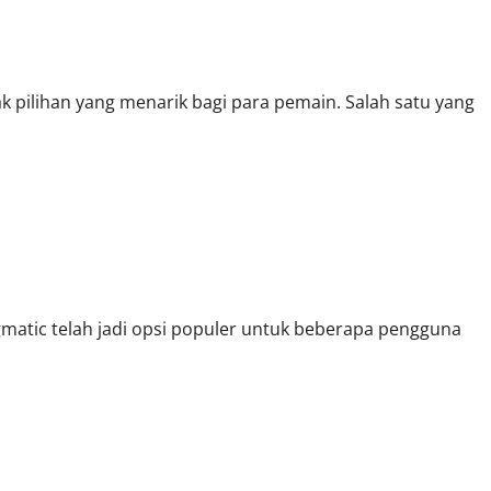
atter Hitam dan Nikmati Akses Akun Demo Slot PG Soft!
k pilihan yang menarik bagi para pemain. Salah satu yang
t Pragmatic agar Menang
gmatic telah jadi opsi populer untuk beberapa pengguna