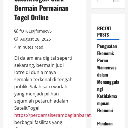
Bermain Permainan
Togel Online
RECENT
fOT8EJXjf0m8ov5
POSTS
August 28, 2025
Penguatan
4 minutes read
Ekonomi:
Di dalam era digital seperti
Peran
sekarang, bermain judi
Wamensos
lotre di dunia maya
dalam
semakin terkenal di tengah
Menanggula
publik. Salah satu wadah
ngi
yang menjadi pilihan
Ketidakma
sejumlah petaruh adalah
mpuan
SatelitTogel.
Ekonomi
https://perdamsiserambagianbarat.org/
berbagai fasilitas yang
Panduan