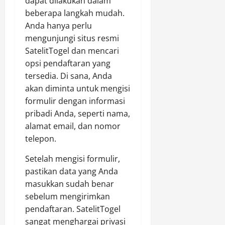
dapat dilakukan dalam
beberapa langkah mudah.
Anda hanya perlu
mengunjungi situs resmi
SatelitTogel dan mencari
opsi pendaftaran yang
tersedia. Di sana, Anda
akan diminta untuk mengisi
formulir dengan informasi
pribadi Anda, seperti nama,
alamat email, dan nomor
telepon.
Setelah mengisi formulir,
pastikan data yang Anda
masukkan sudah benar
sebelum mengirimkan
pendaftaran. SatelitTogel
sangat menghargai privasi