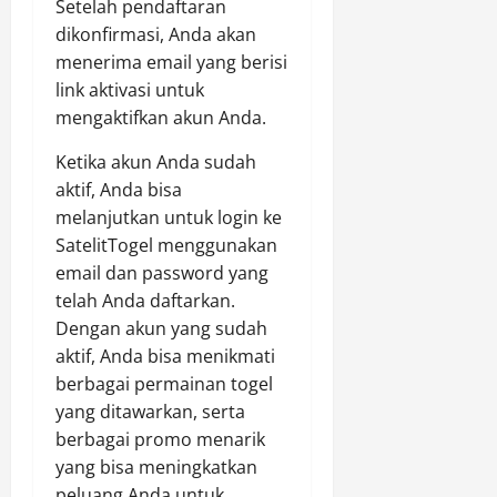
Setelah pendaftaran
dikonfirmasi, Anda akan
menerima email yang berisi
link aktivasi untuk
mengaktifkan akun Anda.
Ketika akun Anda sudah
aktif, Anda bisa
melanjutkan untuk login ke
SatelitTogel menggunakan
email dan password yang
telah Anda daftarkan.
Dengan akun yang sudah
aktif, Anda bisa menikmati
berbagai permainan togel
yang ditawarkan, serta
berbagai promo menarik
yang bisa meningkatkan
peluang Anda untuk