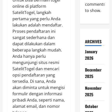
Untuk bisa bermain togel
comments
online di platform
to show.
SatelitTogel, langkah
pertama yang perlu Anda
lakukan adalah mendaftar.
Proses pendaftaran ini
sangat sederhana dan
ARCHIVES
dapat dilakukan dalam
beberapa langkah mudah.
January
Anda hanya perlu
2026
mengunjungi situs resmi
SatelitTogel dan mencari
December
opsi pendaftaran yang
2025
tersedia. Di sana, Anda
akan diminta untuk mengisi
November
formulir dengan informasi
2025
pribadi Anda, seperti nama,
October
alamat email, dan nomor