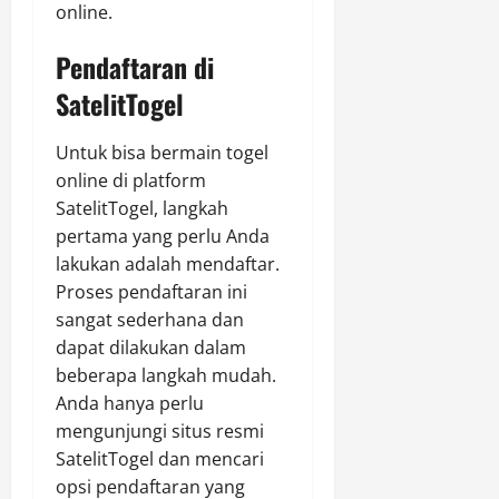
online.
Pendaftaran di
SatelitTogel
Untuk bisa bermain togel
online di platform
SatelitTogel, langkah
pertama yang perlu Anda
lakukan adalah mendaftar.
Proses pendaftaran ini
sangat sederhana dan
dapat dilakukan dalam
beberapa langkah mudah.
Anda hanya perlu
mengunjungi situs resmi
SatelitTogel dan mencari
opsi pendaftaran yang