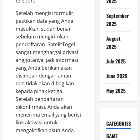
telepon.
2025
Setelah mengisi formulir,
September
pastikan data yang Anda
2025
masukkan sudah benar
sebelum mengirimkan
August
pendaftaran. SatelitTogel
2025
sangat menghargai privasi
anggotanya, jadi informasi
July 2025
yang Anda berikan akan
disimpan dengan aman
June 2025
dan tidak akan dibagikan
May 2025
kepada pihak ketiga.
Setelah pendaftaran
dikonfirmasi, Anda akan
menerima email yang berisi
link aktivasi untuk
CATEGORIES
mengaktifkan akun Anda.
GAME