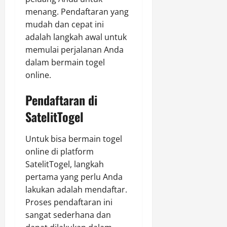
menang. Pendaftaran yang
mudah dan cepat ini
adalah langkah awal untuk
memulai perjalanan Anda
dalam bermain togel
online.
Pendaftaran di
SatelitTogel
Untuk bisa bermain togel
online di platform
SatelitTogel, langkah
pertama yang perlu Anda
lakukan adalah mendaftar.
Proses pendaftaran ini
sangat sederhana dan