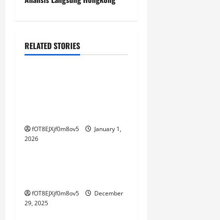
a
v
RELATED STORIES
GAME ONLINE
i
g
Penguatan Ekonomi: Peran
Wamensos dalam
a
Menanggulangi
Ketidakmampuan Ekonomi
t
fOT8EJXjf0m8ov5
January 1,
i
2026
GAME ONLINE
o
Panduan Lengkap Mengenai
Pkv Games dan BandarQQ
n
fOT8EJXjf0m8ov5
December
29, 2025
GAME ONLINE