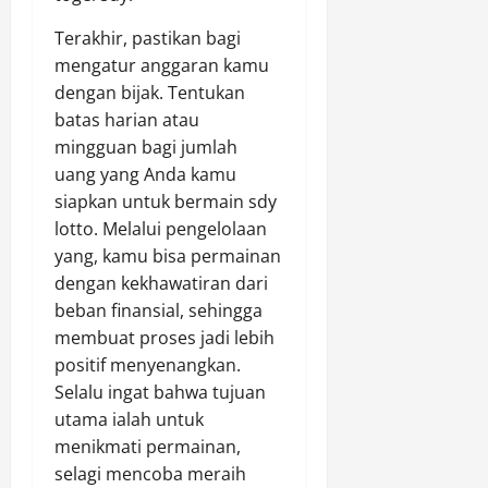
Terakhir, pastikan bagi
mengatur anggaran kamu
dengan bijak. Tentukan
batas harian atau
mingguan bagi jumlah
uang yang Anda kamu
siapkan untuk bermain sdy
lotto. Melalui pengelolaan
yang, kamu bisa permainan
dengan kekhawatiran dari
beban finansial, sehingga
membuat proses jadi lebih
positif menyenangkan.
Selalu ingat bahwa tujuan
utama ialah untuk
menikmati permainan,
selagi mencoba meraih