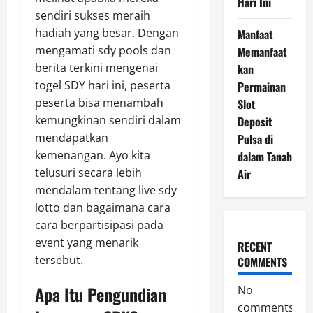
Hari Ini
sendiri sukses meraih
hadiah yang besar. Dengan
Manfaat
mengamati sdy pools dan
Memanfaat
berita terkini mengenai
kan
togel SDY hari ini, peserta
Permainan
peserta bisa menambah
Slot
kemungkinan sendiri dalam
Deposit
mendapatkan
Pulsa di
kemenangan. Ayo kita
dalam Tanah
telusuri secara lebih
Air
mendalam tentang live sdy
lotto dan bagaimana cara
cara berpartisipasi pada
event yang menarik
RECENT
tersebut.
COMMENTS
Apa Itu Pengundian
No
comments