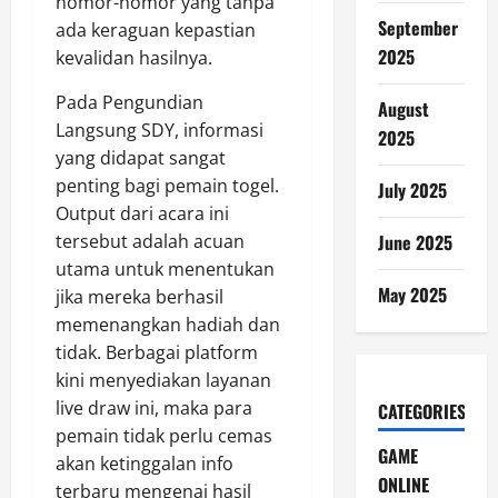
nomor-nomor yang tanpa
September
ada keraguan kepastian
2025
kevalidan hasilnya.
Pada Pengundian
August
Langsung SDY, informasi
2025
yang didapat sangat
penting bagi pemain togel.
July 2025
Output dari acara ini
tersebut adalah acuan
June 2025
utama untuk menentukan
May 2025
jika mereka berhasil
memenangkan hadiah dan
tidak. Berbagai platform
kini menyediakan layanan
live draw ini, maka para
CATEGORIES
pemain tidak perlu cemas
GAME
akan ketinggalan info
ONLINE
terbaru mengenai hasil