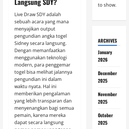
Langsung SDY?
to show.
Live Draw SDY adalah
sebuah acara yang mana
menyajikan output
pengundian angka togel
ARCHIVES
Sidney secara langsung.
Dengan memanfaatkan
January
menggunakan teknologi
2026
modern, para penggemar
togel bisa melihat jalannya
December
pengundian ini dalam
2025
waktu nyata. Hal ini
memberikan pengalaman
November
yang lebih transparan dan
2025
menyenangkan bagi semua
October
pemain, karena mereka
dapat secara langsung
2025