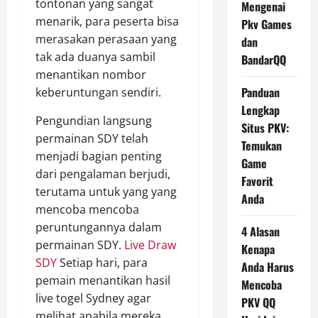
tontonan yang sangat
Mengenai
menarik, para peserta bisa
Pkv Games
merasakan perasaan yang
dan
tak ada duanya sambil
BandarQQ
menantikan nombor
Panduan
keberuntungan sendiri.
Lengkap
Pengundian langsung
Situs PKV:
permainan SDY telah
Temukan
menjadi bagian penting
Game
dari pengalaman berjudi,
Favorit
terutama untuk yang yang
Anda
mencoba mencoba
peruntungannya dalam
4 Alasan
permainan SDY.
Live Draw
Kenapa
SDY
Setiap hari, para
Anda Harus
pemain menantikan hasil
Mencoba
live togel Sydney agar
PKV QQ
melihat apabila mereka