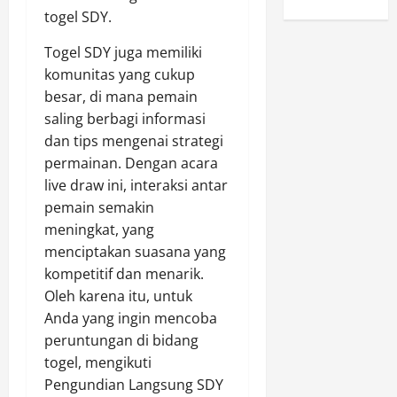
togel SDY.
Togel SDY juga memiliki
komunitas yang cukup
besar, di mana pemain
saling berbagi informasi
dan tips mengenai strategi
permainan. Dengan acara
live draw ini, interaksi antar
pemain semakin
meningkat, yang
menciptakan suasana yang
kompetitif dan menarik.
Oleh karena itu, untuk
Anda yang ingin mencoba
peruntungan di bidang
togel, mengikuti
Pengundian Langsung SDY