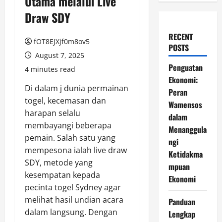
Utama melalui Live
Draw SDY
RECENT
fOT8EJXjf0m8ov5
POSTS
August 7, 2025
Penguatan
4 minutes read
Ekonomi:
Di dalam j dunia permainan
Peran
togel, kecemasan dan
Wamensos
harapan selalu
dalam
membayangi beberapa
Menanggula
pemain. Salah satu yang
ngi
mempesona ialah live draw
Ketidakma
SDY, metode yang
mpuan
kesempatan kepada
Ekonomi
pecinta togel Sydney agar
melihat hasil undian acara
Panduan
dalam langsung. Dengan
Lengkap