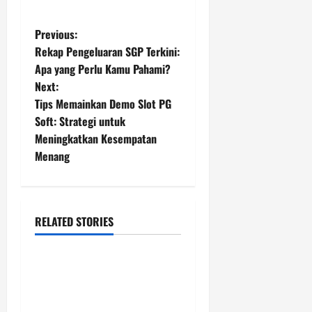
P
Previous:
Rekap Pengeluaran SGP Terkini:
o
Apa yang Perlu Kamu Pahami?
Next:
s
Tips Memainkan Demo Slot PG
t
Soft: Strategi untuk
Meningkatkan Kesempatan
n
Menang
a
v
RELATED STORIES
GAME ONLINE
i
g
Penguatan Ekonomi: Peran
Wamensos dalam
a
Menanggulangi