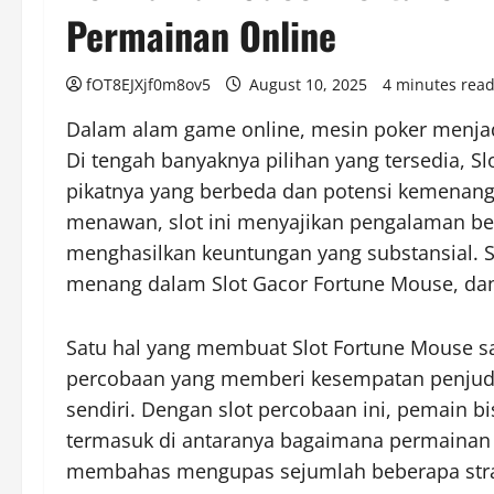
Permainan Online
fOT8EJXjf0m8ov5
August 10, 2025
4 minutes rea
Dalam alam game online, mesin poker menjadi
Di tengah banyaknya pilihan yang tersedia, Sl
pikatnya yang berbeda dan potensi kemenanga
menawan, slot ini menyajikan pengalaman 
menghasilkan keuntungan yang substansial. 
menang dalam Slot Gacor Fortune Mouse, dan 
Satu hal yang membuat Slot Fortune Mouse sa
percobaan yang memberi kesempatan penjudi
sendiri. Dengan slot percobaan ini, pemain bi
termasuk di antaranya bagaimana permainan
membahas mengupas sejumlah beberapa str