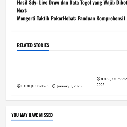
Hasil Sdy: Live Draw dan Data Togel yang Wajib Di
o
Next:
s
Mengerti Taktik PokerHebat: Panduan Komprehensif
t
n
RELATED STORIES
GAME ONLINE
GAME ONLIN
a
Penguatan Ekonomi: Peran
Panduan Leng
v
Wamensos dalam Menanggulangi
Games dan Ba
i
Ketidakmampuan Ekonomi
fOT8EJXjf0m8ov
2025
fOT8EJXjf0m8ov5
January 1, 2026
g
a
t
YOU MAY HAVE MISSED
GAME ONLINE
GAME ON
i