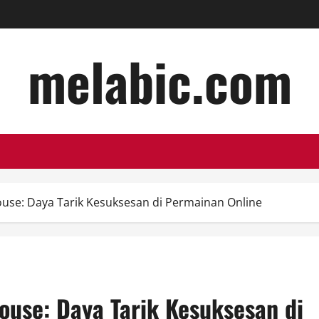
melabic.com
se: Daya Tarik Kesuksesan di Permainan Online
use: Daya Tarik Kesuksesan di