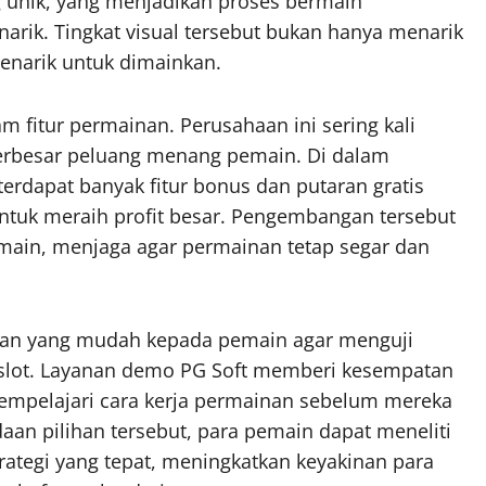
 unik, yang menjadikan proses bermain
ik. Tingkat visual tersebut bukan hanya menarik
enarik untuk dimainkan.
am fitur permainan. Perusahaan ini sering kali
rbesar peluang menang pemain. Di dalam
terdapat banyak fitur bonus dan putaran gratis
uk meraih profit besar. Pengembangan tersebut
ain, menjaga agar permainan tetap segar dan
han yang mudah kepada pemain agar menguji
slot. Layanan demo PG Soft memberi kesempatan
mpelajari cara kerja permainan sebelum mereka
aan pilihan tersebut, para pemain dapat meneliti
ategi yang tepat, meningkatkan keyakinan para