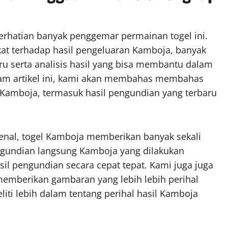
erhatian banyak penggemar permainan togel ini.
at terhadap hasil pengeluaran Kamboja, banyak
ru serta analisis hasil yang bisa membantu dalam
am artikel ini, kami akan membahas membahas
Kamboja, termasuk hasil pengundian yang terbaru
ikenal, togel Kamboja memberikan banyak sekali
ngundian langsung Kamboja yang dilakukan
il pengundian secara cepat tepat. Kami juga juga
memberikan gambaran yang lebih lebih perihal
liti lebih dalam tentang perihal hasil Kamboja