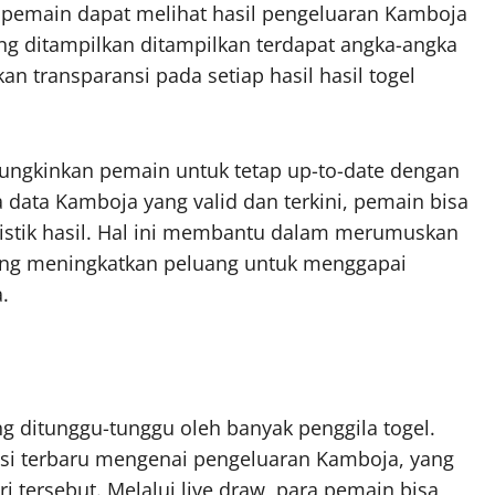
, pemain dapat melihat hasil pengeluaran Kamboja
yang ditampilkan ditampilkan terdapat angka-angka
n transparansi pada setiap hasil hasil togel
ungkinkan pemain untuk tetap up-to-date dengan
 data Kamboja yang valid dan terkini, pemain bisa
istik hasil. Hal ini membantu dalam merumuskan
yang meningkatkan peluang untuk menggapai
.
ditunggu-tunggu oleh banyak penggila togel.
si terbaru mengenai pengeluaran Kamboja, yang
tersebut. Melalui live draw, para pemain bisa