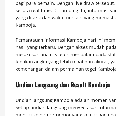
bagi para pemain. Dengan live draw tersebut
secara real-time. Di samping itu, informasi 
yang ditarik dan waktu undian, yang memastika
Kamboja.
Pemantauan informasi Kamboja hari ini mem
hasil yang terbaru. Dengan akses mudah pada
melakukan analisis lebih mendalam pada stat
tebakan angka yang lebih tepat dan akurat, 
kemenangan dalam permainan togel Kamboja
Undian Langsung dan Result Kamboja
Undian langsung Kamboja adalah momen yang 
Setiap undian langsung menyediakan informa
mencakup nomor-nomor yang keluar pada hari 