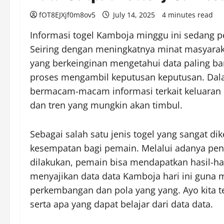
fOT8EJXjf0m8ov5
July 14, 2025
4 minutes read
Informasi togel Kamboja minggu ini sedang p
Seiring dengan meningkatnya minat masyarak
yang berkeinginan mengetahui data paling ba
proses mengambil keputusan keputusan. Dal
bermacam-macam informasi terkait keluaran 
dan tren yang mungkin akan timbul.
Sebagai salah satu jenis togel yang sangat d
kesempatan bagi pemain. Melalui adanya pe
dilakukan, pemain bisa mendapatkan hasil-has
menyajikan data data Kamboja hari ini guna 
perkembangan dan pola yang yang. Ayo kita te
serta apa yang dapat belajar dari data data.