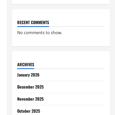
RECENT COMMENTS
No comments to show.
ARCHIVES
January 2026
December 2025
November 2025
October 2025