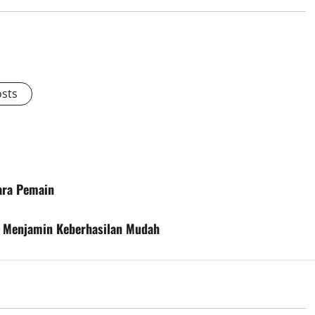
osts
Para Pemain
g Menjamin Keberhasilan Mudah
E
GAME ONLINE