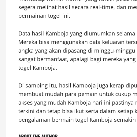
segera melihat hasil secara real-time, dan m
permainan togel ini.
Data hasil Kamboja yang diumumkan selama u
Mereka bisa menggunakan data keluaran ter
angka yang akan dipasang di minggu-minggu 
sangat bermanfaat, apalagi bagi mereka yang
togel Kamboja.
Di samping itu, hasil Kamboja juga kerap dipu
membuat mudah para pemain untuk cukup mem
akses yang mudah Kamboja hari ini pastinya m
terkini dan tetap bisa ikut serta dalam setia
pengalaman bermain togel Kamboja semakin
ABOUT THE AUTHOR