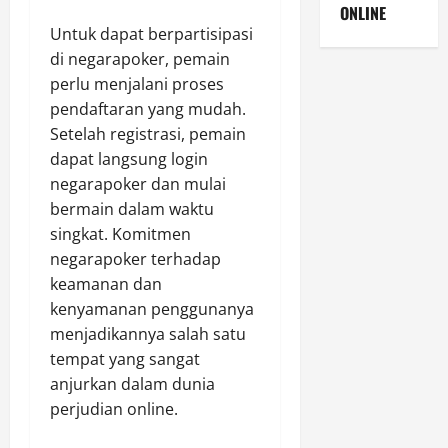
ONLINE
Untuk dapat berpartisipasi
di negarapoker, pemain
perlu menjalani proses
pendaftaran yang mudah.
Setelah registrasi, pemain
dapat langsung login
negarapoker dan mulai
bermain dalam waktu
singkat. Komitmen
negarapoker terhadap
keamanan dan
kenyamanan penggunanya
menjadikannya salah satu
tempat yang sangat
anjurkan dalam dunia
perjudian online.