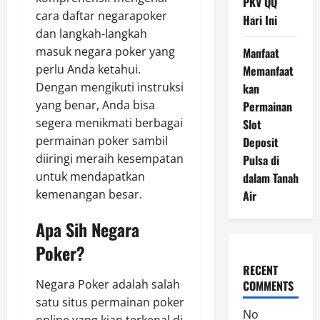
PKV QQ
cara daftar negarapoker
Hari Ini
dan langkah-langkah
masuk negara poker yang
Manfaat
perlu Anda ketahui.
Memanfaat
Dengan mengikuti instruksi
kan
yang benar, Anda bisa
Permainan
segera menikmati berbagai
Slot
permainan poker sambil
Deposit
diiringi meraih kesempatan
Pulsa di
untuk mendapatkan
dalam Tanah
kemenangan besar.
Air
Apa Sih Negara
Poker?
RECENT
Negara Poker adalah salah
COMMENTS
satu situs permainan poker
No