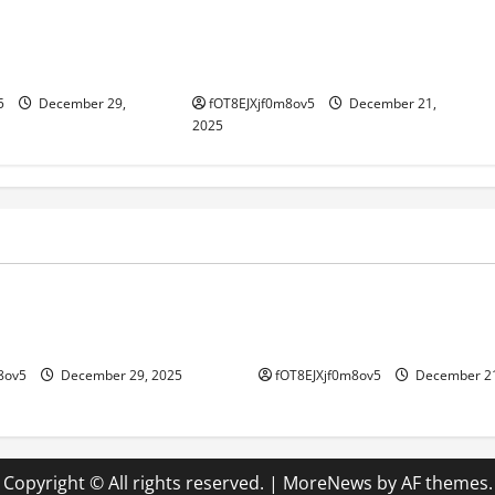
kap Mengenai Pkv
Panduan Lengkap Situs PKV:
ndarQQ
Temukan Game Favorit Anda
5
December 29,
fOT8EJXjf0m8ov5
December 21,
2025
LINE
GAME ONLINE
ngkap Mengenai Pkv Games
Panduan Lengkap Situs PKV:
rQQ
Game Favorit Anda
8ov5
December 29, 2025
fOT8EJXjf0m8ov5
December 21
Copyright © All rights reserved.
|
MoreNews
by AF themes.