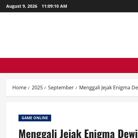
Skip
August 9, 2026
11:09:11 AM
to
content
Home
2025
September
Menggali Jejak Enigma D
GAME ONLINE
Menggali Jejak Enigma Dewi