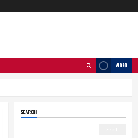
VIDEO
SEARCH
Search