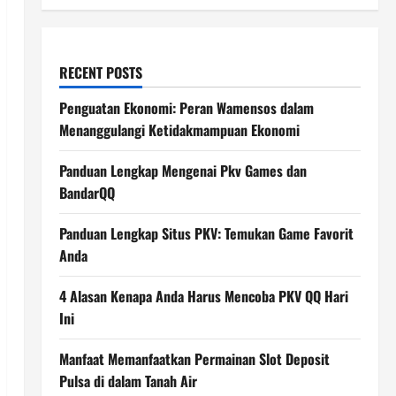
RECENT POSTS
Penguatan Ekonomi: Peran Wamensos dalam
Menanggulangi Ketidakmampuan Ekonomi
Panduan Lengkap Mengenai Pkv Games dan
BandarQQ
Panduan Lengkap Situs PKV: Temukan Game Favorit
Anda
4 Alasan Kenapa Anda Harus Mencoba PKV QQ Hari
Ini
Manfaat Memanfaatkan Permainan Slot Deposit
Pulsa di dalam Tanah Air