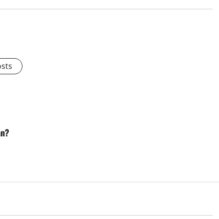
osts
an?
E
GAME ONLINE