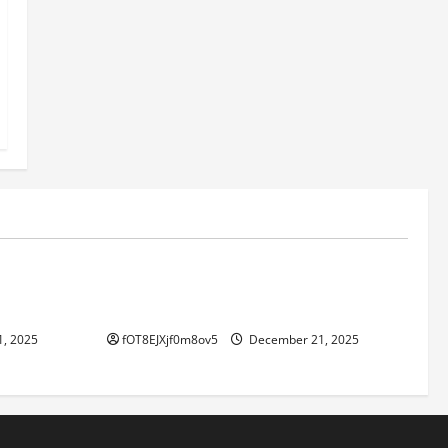
GAME ONLINE
 Temukan
4 Alasan Kenapa Anda Harus Mencoba
PKV QQ Hari Ini
, 2025
fOT8EJXjf0m8ov5
December 21, 2025