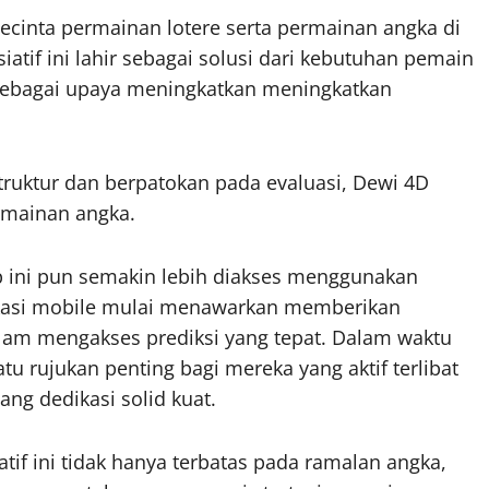
ecinta permainan lotere serta permainan angka di
atif ini lahir sebagai solusi dari kebutuhan pemain
 sebagai upaya meningkatkan meningkatkan
ruktur dan berpatokan pada evaluasi, Dewi 4D
rmainan angka.
sep ini pun semakin lebih diakses menggunakan
aplikasi mobile mulai menawarkan memberikan
lam mengakses prediksi yang tepat. Dalam waktu
tu rujukan penting bagi mereka yang aktif terlibat
ng dedikasi solid kuat.
atif ini tidak hanya terbatas pada ramalan angka,