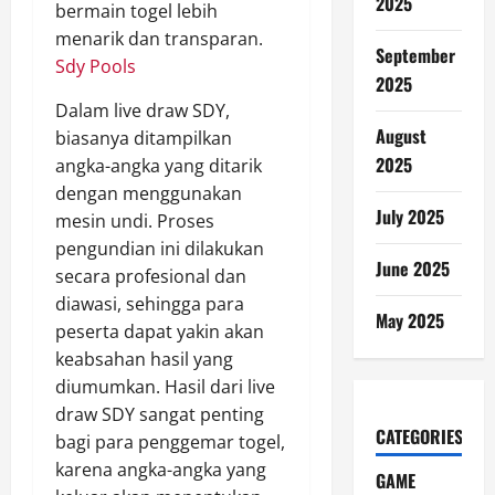
2025
bermain togel lebih
menarik dan transparan.
September
Sdy Pools
2025
Dalam live draw SDY,
August
biasanya ditampilkan
2025
angka-angka yang ditarik
dengan menggunakan
July 2025
mesin undi. Proses
pengundian ini dilakukan
June 2025
secara profesional dan
diawasi, sehingga para
May 2025
peserta dapat yakin akan
keabsahan hasil yang
diumumkan. Hasil dari live
draw SDY sangat penting
CATEGORIES
bagi para penggemar togel,
karena angka-angka yang
GAME