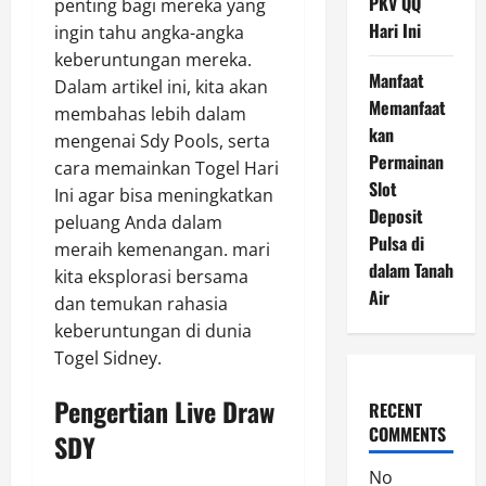
PKV QQ
penting bagi mereka yang
Hari Ini
ingin tahu angka-angka
keberuntungan mereka.
Manfaat
Dalam artikel ini, kita akan
Memanfaat
membahas lebih dalam
kan
mengenai Sdy Pools, serta
Permainan
cara memainkan Togel Hari
Slot
Ini agar bisa meningkatkan
Deposit
peluang Anda dalam
Pulsa di
meraih kemenangan. mari
dalam Tanah
kita eksplorasi bersama
Air
dan temukan rahasia
keberuntungan di dunia
Togel Sidney.
Pengertian Live Draw
RECENT
COMMENTS
SDY
No