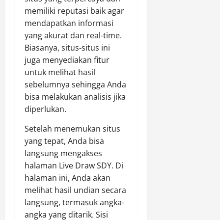
memiliki reputasi baik agar
mendapatkan informasi
yang akurat dan real-time.
Biasanya, situs-situs ini
juga menyediakan fitur
untuk melihat hasil
sebelumnya sehingga Anda
bisa melakukan analisis jika
diperlukan.
Setelah menemukan situs
yang tepat, Anda bisa
langsung mengakses
halaman Live Draw SDY. Di
halaman ini, Anda akan
melihat hasil undian secara
langsung, termasuk angka-
angka yang ditarik. Sisi