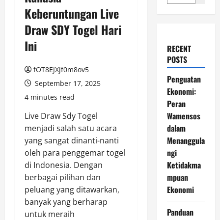
Keberuntungan Live
Draw SDY Togel Hari
Ini
RECENT
POSTS
fOT8EJXjf0m8ov5
Penguatan
September 17, 2025
Ekonomi:
4 minutes read
Peran
Wamensos
Live Draw Sdy Togel
dalam
menjadi salah satu acara
Menanggula
yang sangat dinanti-nanti
ngi
oleh para penggemar togel
Ketidakma
di Indonesia. Dengan
mpuan
berbagai pilihan dan
Ekonomi
peluang yang ditawarkan,
banyak yang berharap
Panduan
untuk meraih