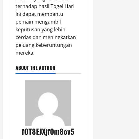
terhadap hasil Togel Hari
Ini dapat membantu
pemain mengambil
keputusan yang lebih
cerdas dan meningkatkan
peluang keberuntungan
mereka.
ABOUT THE AUTHOR
fOT8EJXjf0m8ov5