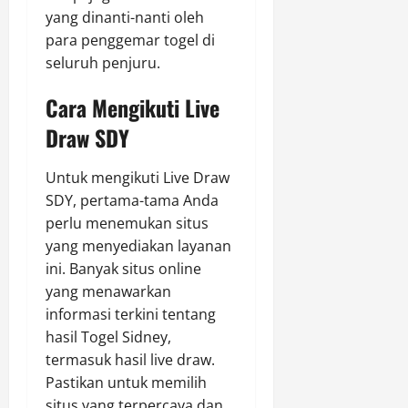
yang dinanti-nanti oleh
para penggemar togel di
seluruh penjuru.
Cara Mengikuti Live
Draw SDY
Untuk mengikuti Live Draw
SDY, pertama-tama Anda
perlu menemukan situs
yang menyediakan layanan
ini. Banyak situs online
yang menawarkan
informasi terkini tentang
hasil Togel Sidney,
termasuk hasil live draw.
Pastikan untuk memilih
situs yang terpercaya dan