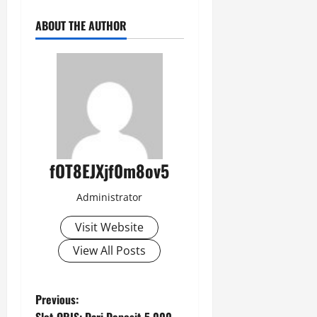
ABOUT THE AUTHOR
fOT8EJXjf0m8ov5
Administrator
Visit Website
View All Posts
P
Previous: