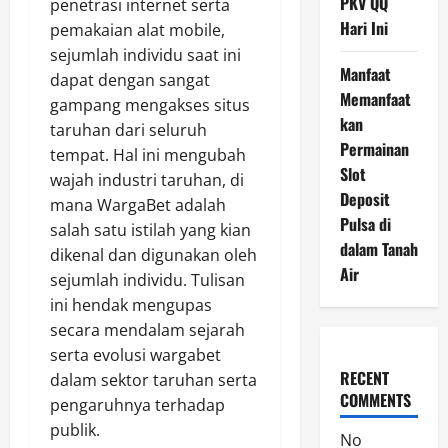
PKV QQ
penetrasi internet serta
Hari Ini
pemakaian alat mobile,
sejumlah individu saat ini
Manfaat
dapat dengan sangat
Memanfaat
gampang mengakses situs
kan
taruhan dari seluruh
Permainan
tempat. Hal ini mengubah
Slot
wajah industri taruhan, di
Deposit
mana WargaBet adalah
Pulsa di
salah satu istilah yang kian
dalam Tanah
dikenal dan digunakan oleh
Air
sejumlah individu. Tulisan
ini hendak mengupas
secara mendalam sejarah
serta evolusi wargabet
RECENT
dalam sektor taruhan serta
COMMENTS
pengaruhnya terhadap
publik.
No