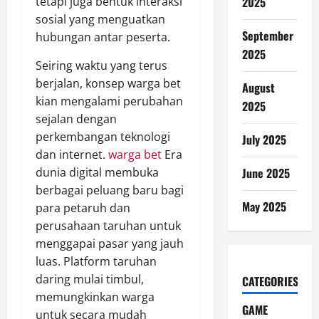
tetapi juga bentuk interaksi
2025
sosial yang menguatkan
September
hubungan antar peserta.
2025
Seiring waktu yang terus
berjalan, konsep warga bet
August
kian mengalami perubahan
2025
sejalan dengan
perkembangan teknologi
July 2025
dan internet.
warga bet
Era
dunia digital membuka
June 2025
berbagai peluang baru bagi
May 2025
para petaruh dan
perusahaan taruhan untuk
menggapai pasar yang jauh
luas. Platform taruhan
daring mulai timbul,
CATEGORIES
memungkinkan warga
GAME
untuk secara mudah