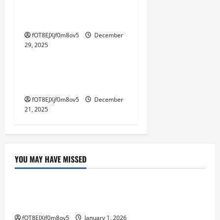
Panduan Lengkap Mengenai
o
Pkv Games dan BandarQQ
n
fOT8EJXjf0m8ov5
December
29, 2025
GAME ONLINE
Panduan Lengkap Situs PKV:
Temukan Game Favorit Anda
fOT8EJXjf0m8ov5
December
21, 2025
YOU MAY HAVE MISSED
GAME ONLINE
Penguatan Ekonomi: Peran Wamensos dalam
Menanggulangi Ketidakmampuan Ekonomi
fOT8EJXjf0m8ov5
January 1, 2026
GAME ONLINE