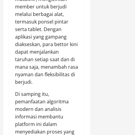
member untuk berjudi
melalui berbagai alat,
termasuk ponsel pintar
serta tablet. Dengan
aplikasi yang gampang
diakseskan, para bettor kini
dapat menjalankan
taruhan setiap saat dan di
mana saja, menambah rasa
nyaman dan fleksibilitas di
berjudi.
Di samping itu,
pemanfaatan algoritma
modern dan analisis
informasi membantu
platform ini dalam
menyediakan proses yang