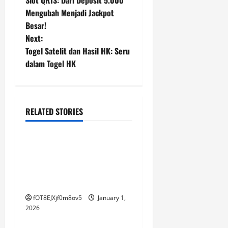
Slot QRIS: Dari Deposit 5.000
o
Mengubah Menjadi Jackpot
Besar!
s
Next:
t
Togel Satelit dan Hasil HK: Seru
dalam Togel HK
n
a
RELATED STORIES
v
GAME ONLINE
i
Penguatan Ekonomi: Peran
g
Wamensos dalam
Menanggulangi
a
Ketidakmampuan Ekonomi
t
fOT8EJXjf0m8ov5
January 1,
2026
GAME ONLINE
i