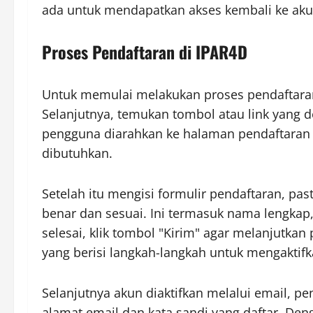
ada untuk mendapatkan akses kembali ke aku
Proses Pendaftaran di IPAR4D
Untuk memulai melakukan proses pendaftaran
Selanjutnya, temukan tombol atau link yang d
pengguna diarahkan ke halaman pendaftaran 
dibutuhkan.
Setelah itu mengisi formulir pendaftaran, pa
benar dan sesuai. Ini termasuk nama lengkap,
selesai, klik tombol "Kirim" agar melanjutka
yang berisi langkah-langkah untuk mengaktif
Selanjutnya akun diaktifkan melalui email, 
alamat email dan kata sandi yang daftar. Den