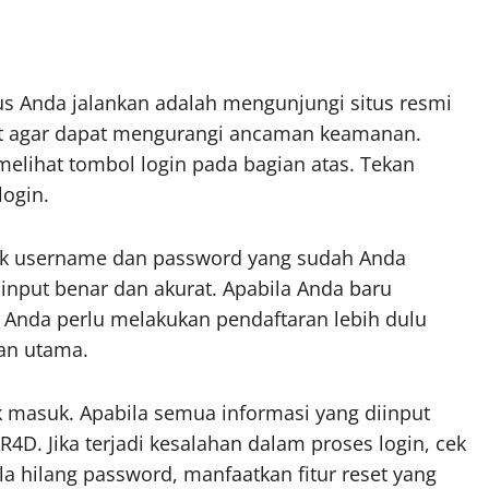
s Anda jalankan adalah mengunjungi situs resmi
at agar dapat mengurangi ancaman keamanan.
elihat tombol login pada bagian atas. Tekan
login.
asuk username dan password yang sudah Anda
input benar dan akurat. Apabila Anda baru
, Anda perlu melakukan pendaftaran lebih dulu
man utama.
k masuk. Apabila semua informasi yang diinput
4D. Jika terjadi kesalahan dalam proses login, cek
 hilang password, manfaatkan fitur reset yang