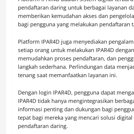
pendaftaran daring untuk berbagai layanan da
memberikan kemudahan akses dan pengelolaan
bagi pengguna yang melakukan pendaftaran t
Platform IPAR4D juga menyediakan pengalam
setiap orang untuk melakukan IPAR4D dengan
memudahkan proses pendaftaran, dan pengg
langkah sederhana. Perlindungan data menjad
tenang saat memanfaatkan layanan ini.
Dengan login IPAR4D, pengguna dapat mengaks
IPAR4D tidak hanya mengintegrasikan berbag
informasi penting dan dukungan bagi penggu
tepat bagi mereka yang mencari solusi digita
pendaftaran daring.