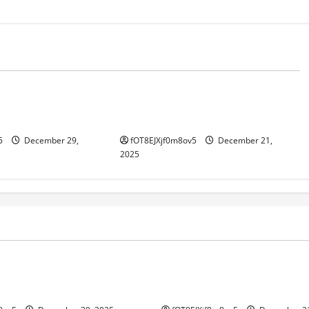
E
GAME ONLINE
kap Mengenai Pkv
Panduan Lengkap Situs PKV:
ndarQQ
Temukan Game Favorit Anda
5
December 29,
fOT8EJXjf0m8ov5
December 21,
2025
LINE
GAME ONLINE
ngkap Mengenai Pkv Games
Panduan Lengkap Situs PKV:
rQQ
Game Favorit Anda