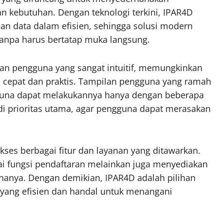
n kebutuhan. Dengan teknologi terkini, IPAR4D
 data dalam efisien, sehingga solusi modern
anpa harus bertatap muka langsung.
an pengguna yang sangat intuitif, memungkinkan
 cepat dan praktis. Tampilan pengguna yang ramah
una dapat melakukannya hanya dengan beberapa
i prioritas utama, agar pengguna dapat merasakan
es berbagai fitur dan layanan yang ditawarkan.
ai fungsi pendaftaran melainkan juga menyediakan
nanya. Dengan demikian, IPAR4D adalah pilihan
l yang efisien dan handal untuk menangani