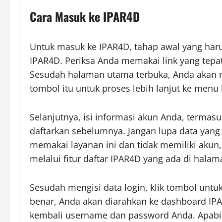
Cara Masuk ke IPAR4D
Untuk masuk ke IPAR4D, tahap awal yang haru
IPAR4D. Periksa Anda memakai link yang tep
Sesudah halaman utama terbuka, Anda akan m
tombol itu untuk proses lebih lanjut ke menu 
Selanjutnya, isi informasi akun Anda, term
daftarkan sebelumnya. Jangan lupa data yang 
memakai layanan ini dan tidak memiliki akun
melalui fitur daftar IPAR4D yang ada di hala
Sesudah mengisi data login, klik tombol untu
benar, Anda akan diarahkan ke dashboard IPAR
kembali username dan password Anda. Apabila