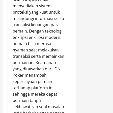
menyediakan sistem
proteksi yang kuat untuk
melindungi informasi serta
transaksi keuangan para
pemain. Dengan teknologi
enkripsi enkripsi modern,
pemain bisa merasa
nyaman saat melakukan
transaksi serta memainkan
permainan. Keamanan
yang ditawarkan dari IDN
Poker menambah
kepercayaan pemain
terhadap platform ini,
sehingga mereka dapat
bermain tanpa
kekhawatiran soal masalah