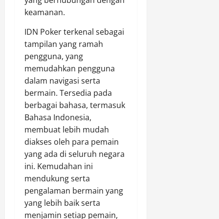
yang berhubungan dengan
keamanan.
IDN Poker terkenal sebagai
tampilan yang ramah
pengguna, yang
memudahkan pengguna
dalam navigasi serta
bermain. Tersedia pada
berbagai bahasa, termasuk
Bahasa Indonesia,
membuat lebih mudah
diakses oleh para pemain
yang ada di seluruh negara
ini. Kemudahan ini
mendukung serta
pengalaman bermain yang
yang lebih baik serta
menjamin setiap pemain,