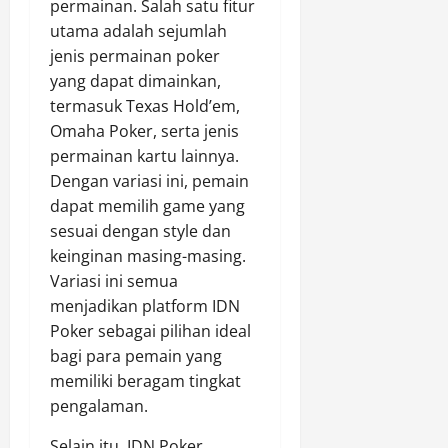
permainan. Salah satu fitur
utama adalah sejumlah
jenis permainan poker
yang dapat dimainkan,
termasuk Texas Hold’em,
Omaha Poker, serta jenis
permainan kartu lainnya.
Dengan variasi ini, pemain
dapat memilih game yang
sesuai dengan style dan
keinginan masing-masing.
Variasi ini semua
menjadikan platform IDN
Poker sebagai pilihan ideal
bagi para pemain yang
memiliki beragam tingkat
pengalaman.
Selain itu, IDN Poker