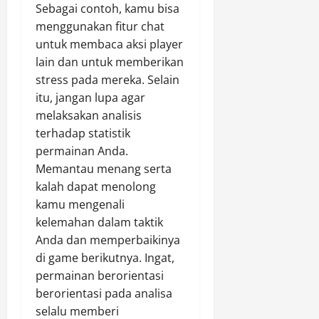
Sebagai contoh, kamu bisa
menggunakan fitur chat
untuk membaca aksi player
lain dan untuk memberikan
stress pada mereka. Selain
itu, jangan lupa agar
melaksakan analisis
terhadap statistik
permainan Anda.
Memantau menang serta
kalah dapat menolong
kamu mengenali
kelemahan dalam taktik
Anda dan memperbaikinya
di game berikutnya. Ingat,
permainan berorientasi
berorientasi pada analisa
selalu memberi