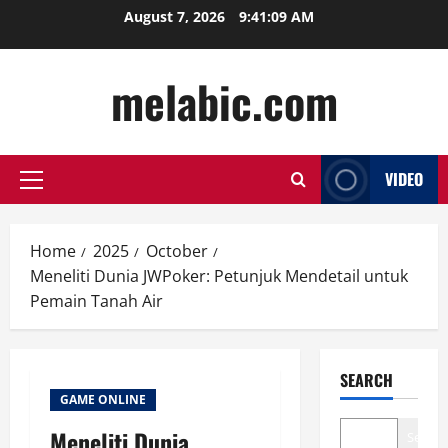
Skip
August 7, 2026
9:41:09 AM
to
content
melabic.com
VIDEO
Primary
Menu
Home
2025
October
Meneliti Dunia JWPoker: Petunjuk Mendetail untuk
Pemain Tanah Air
SEARCH
GAME ONLINE
Meneliti Dunia
Search