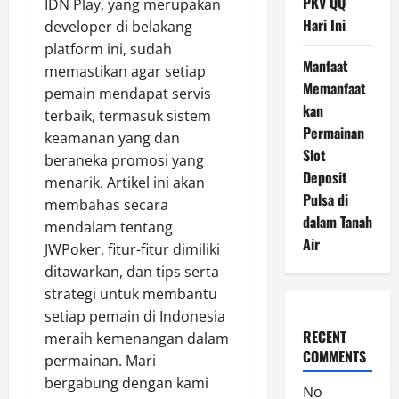
PKV QQ
IDN Play, yang merupakan
Hari Ini
developer di belakang
platform ini, sudah
Manfaat
memastikan agar setiap
Memanfaat
pemain mendapat servis
kan
terbaik, termasuk sistem
Permainan
keamanan yang dan
Slot
beraneka promosi yang
Deposit
menarik. Artikel ini akan
Pulsa di
membahas secara
dalam Tanah
mendalam tentang
Air
JWPoker, fitur-fitur dimiliki
ditawarkan, dan tips serta
strategi untuk membantu
setiap pemain di Indonesia
RECENT
meraih kemenangan dalam
COMMENTS
permainan. Mari
bergabung dengan kami
No