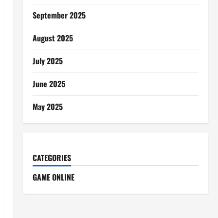
September 2025
August 2025
July 2025
June 2025
May 2025
CATEGORIES
GAME ONLINE