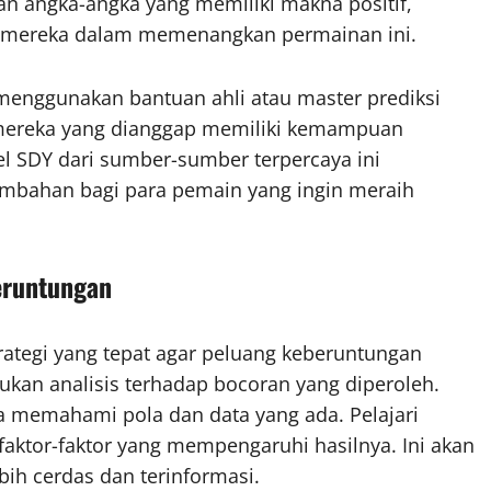
 angka-angka yang memiliki makna positif,
 mereka dalam memenangkan permainan ini.
menggunakan bantuan ahli atau master prediksi
 mereka yang dianggap memiliki kemampuan
l SDY dari sumber-sumber terpercaya ini
mbahan bagi para pemain yang ingin meraih
eruntungan
tegi yang tepat agar peluang keberuntungan
ukan analisis terhadap bocoran yang diperoleh.
a memahami pola dan data yang ada. Pelajari
 faktor-faktor yang mempengaruhi hasilnya. Ini akan
h cerdas dan terinformasi.