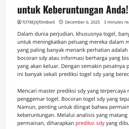
untuk Keberuntungan Anda!
fOT8EJXjf0m8ov5
December 6, 2025
3 minutes r
Dalam dunia perjudian, khususnya togel, ban
untuk meningkatkan peluang mereka dalam me
yang paling banyak menarik perhatian adalah
bocoran sdy atau informasi berharga yang 
yang akan keluar. Dengan semakin pesatnya p
ini banyak sekali prediksi togel sdy yang bere
Mencari master prediksi sdy yang terpercaya 
penggemar togel. Bocoran togel sdy yang tepa
Namun, penting untuk diingat bahwa permain
keberuntungan. Melalui analisis yang matan
permainan, diharapkan
prediksi sdy
yang dibu