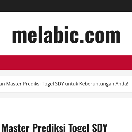
melabic.com
an Master Prediksi Togel SDY untuk Keberuntungan Anda!
Master Prediksi Togel SDY