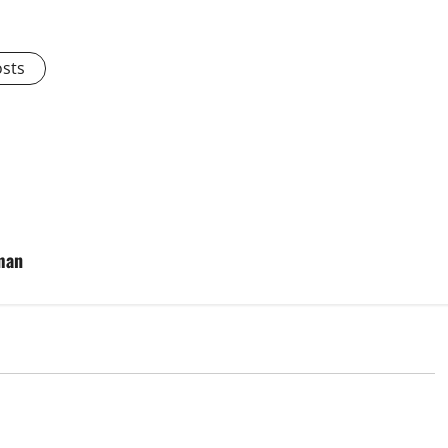
osts
man
E
GAME ONLINE
kap Mengenai Pkv
Panduan Lengkap Situs PKV:
ndarQQ
Temukan Game Favorit Anda