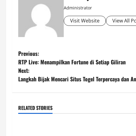
Administrator
Visit Website
View All P
P
Previous:
RTP Live: Menampilkan Fortune di Setiap Giliran
o
Next:
s
Langkah Bijak Mencari Situs Togel Terpercaya dan A
t
n
RELATED STORIES
GAME ONLINE
GAME ONLIN
a
Penguatan Ekonomi: Peran
Panduan Leng
v
Wamensos dalam Menanggulangi
Games dan Ba