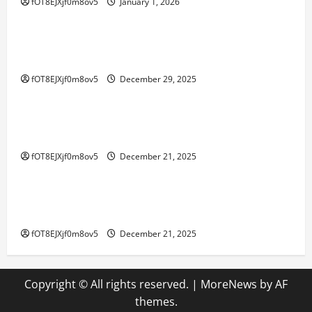
fOT8EJXjf0m8ov5
January 1, 2026
GAME ONLINE
Panduan Lengkap Mengenai Pkv Games dan
BandarQQ
fOT8EJXjf0m8ov5
December 29, 2025
GAME ONLINE
Panduan Lengkap Situs PKV: Temukan Game Favorit
Anda
fOT8EJXjf0m8ov5
December 21, 2025
GAME ONLINE
4 Alasan Kenapa Anda Harus Mencoba PKV QQ Hari
Ini
fOT8EJXjf0m8ov5
December 21, 2025
Copyright © All rights reserved.
|
MoreNews
by AF
themes.