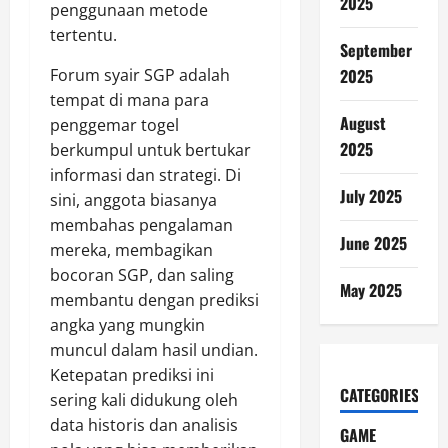
2025
penggunaan metode
tertentu.
September
Forum syair SGP adalah
2025
tempat di mana para
August
penggemar togel
2025
berkumpul untuk bertukar
informasi dan strategi. Di
July 2025
sini, anggota biasanya
membahas pengalaman
June 2025
mereka, membagikan
bocoran SGP, dan saling
May 2025
membantu dengan prediksi
angka yang mungkin
muncul dalam hasil undian.
Ketepatan prediksi ini
CATEGORIES
sering kali didukung oleh
data historis dan analisis
GAME