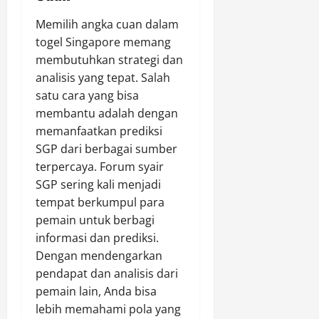
Memilih angka cuan dalam
togel Singapore memang
membutuhkan strategi dan
analisis yang tepat. Salah
satu cara yang bisa
membantu adalah dengan
memanfaatkan prediksi
SGP dari berbagai sumber
terpercaya. Forum syair
SGP sering kali menjadi
tempat berkumpul para
pemain untuk berbagi
informasi dan prediksi.
Dengan mendengarkan
pendapat dan analisis dari
pemain lain, Anda bisa
lebih memahami pola yang