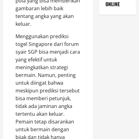
pola yang bisa memberikan
ONLINE
gambaran lebih baik
tentang angka yang akan
keluar.
Menggunakan prediksi
togel Singapore dari forum
syair SGP bisa menjadi cara
yang efektif untuk
meningkatkan strategi
bermain. Namun, penting
untuk diingat bahwa
meskipun prediksi tersebut
bisa memberi petunjuk,
tidak ada jaminan angka
tertentu akan keluar.
Pemain tetap disarankan
untuk bermain dengan
bijak dan tidak hanya