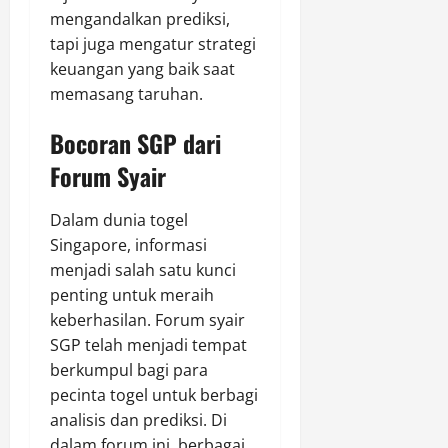
mengandalkan prediksi,
tapi juga mengatur strategi
keuangan yang baik saat
memasang taruhan.
Bocoran SGP dari
Forum Syair
Dalam dunia togel
Singapore, informasi
menjadi salah satu kunci
penting untuk meraih
keberhasilan. Forum syair
SGP telah menjadi tempat
berkumpul bagi para
pecinta togel untuk berbagi
analisis dan prediksi. Di
dalam forum ini, berbagai