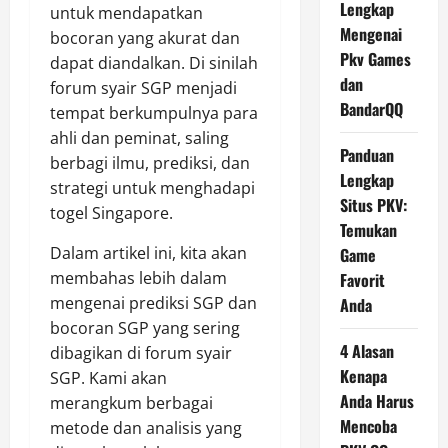
Lengkap
untuk mendapatkan
Mengenai
bocoran yang akurat dan
Pkv Games
dapat diandalkan. Di sinilah
dan
forum syair SGP menjadi
BandarQQ
tempat berkumpulnya para
ahli dan peminat, saling
Panduan
berbagi ilmu, prediksi, dan
Lengkap
strategi untuk menghadapi
Situs PKV:
togel Singapore.
Temukan
Dalam artikel ini, kita akan
Game
membahas lebih dalam
Favorit
mengenai prediksi SGP dan
Anda
bocoran SGP yang sering
4 Alasan
dibagikan di forum syair
Kenapa
SGP. Kami akan
Anda Harus
merangkum berbagai
Mencoba
metode dan analisis yang