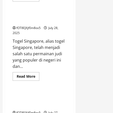
more
GAME ONLINE
about
acara
lari
mingguan:
Mengenal Lebih Mendalam Togel
ikutlah
Singapore: Petunjuk dan Taktik
dengan
Komunitas
fOT8EJXjf0m8ov5
July 28,
Spa
Pelari
2025
Togel Singapore, alias togel
Singapore, telah menjadi
salah satu permainan judi
yang populer di negeri ini
dan...
Read
Read More
more
GAME ONLINE
about
Mengenal
Lebih
Mendalam
Cara Sukses Menggunakan Situs
Togel
Kudatoto.com dalam Pasaran
Singapore:
Petunjuk
SGP
dan
Taktik
fOT8EJXjf0m8ov5
July 27,