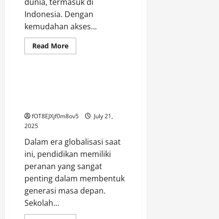
dunia, termasuk di
Indonesia. Dengan
kemudahan akses...
Read
Read More
more
GAME ONLINE
about
5
Kesalahan
Umum
Membangun Anak Cerdas
Pemain
melalui Pendidikan Global di
Poker
Online
Sekolah Internasional
yang
Harus
fOT8EJXjf0m8ov5
July 21,
Dihindari
2025
Dalam era globalisasi saat
ini, pendidikan memiliki
peranan yang sangat
penting dalam membentuk
generasi masa depan.
Sekolah...