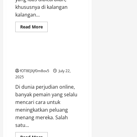
khususnya di kalangan
kalangan...
Read
Read More
more
GAME ONLINE
about
Mempelajari
Secara
Mendalam
Slot Bet 500: Keberanian dalam
Situs
Taruhan Besar dan Peluang
Kuda
Togel
Menang
untuk
Player
fOT8EJXjf0m8ov5
July 22,
Pemula
2025
Di dunia perjudian online,
banyak pemain yang selalu
mencari cara untuk
meningkatkan peluang
menang mereka. Salah
satu...
Read