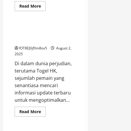
Read
Read More
more
GAME ONLINE
about
Live
Draw
Hongkong:
HK Saat Ini: Informasi yang
Lihat
Wajib Diketahui untuk
Keindahan
Output
Mengoptimalkan Peluang
Togel
Langsung
fOT8EJXjf0m8ov5
August 2,
2025
Di dalam dunia perjudian,
terutama Togel HK,
sejumlah pemain yang
senantiasa mencari
informasi update terbaru
untuk mengoptimalkan...
Read
Read More
more
GAME ONLINE
about
HK
Saat