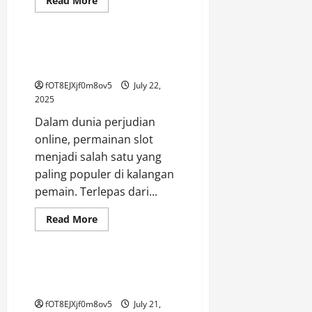
Read More
more
GAME ONLINE
about
Slot
Bet
500:
Strategi Menang Besar di Slot
Keberanian
Bet Kecil
dalam
Taruhan
fOT8EJXjf0m8ov5
July 22,
Besar
dan
2025
Peluang
Menang
Dalam dunia perjudian
online, permainan slot
menjadi salah satu yang
paling populer di kalangan
pemain. Terlepas dari...
Read
Read More
more
GAME ONLINE
about
Strategi
Menang
Besar
Slot Deposit QRIS: Praktis dan
di
Aman untuk Setiap Pemain
Slot
Bet
fOT8EJXjf0m8ov5
July 21,
Kecil