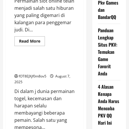
Permainan slot online telah
Pkv Games
menjadi salah satu hiburan
dan
yang paling digemari di
BandarQQ
kalangan para penggemar
judi. Di...
Panduan
Lengkap
Read
Read More
Situs PKV:
more
GAME ONLINE
about
Temukan
Tips
Memainkan
Game
Demo
Menangkan Hadiah Utama
Slot
Favorit
melalui Live Draw SDY
PG
Anda
Soft:
fOT8EJXjf0m8ov5
August 7,
Strategi
untuk
2025
Meningkatkan
4 Alasan
Kesempatan
Di dalam j dunia permainan
Menang
Kenapa
togel, kecemasan dan
Anda Harus
harapan selalu
Mencoba
membayangi beberapa
PKV QQ
pemain. Salah satu yang
Hari Ini
mempesona...