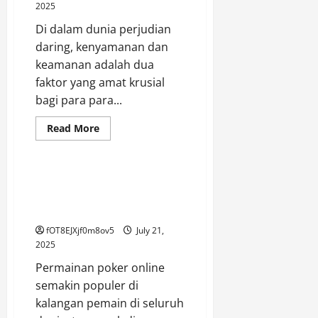
2025
Di dalam dunia perjudian
daring, kenyamanan dan
keamanan adalah dua
faktor yang amat krusial
bagi para para...
Read
Read More
more
GAME ONLINE
about
Slot
Deposit
QRIS:
5 Kesalahan Umum Pemain
Praktis
Poker Online yang Harus
dan
Aman
Dihindari
untuk
Setiap
fOT8EJXjf0m8ov5
July 21,
Pemain
2025
Permainan poker online
semakin populer di
kalangan pemain di seluruh