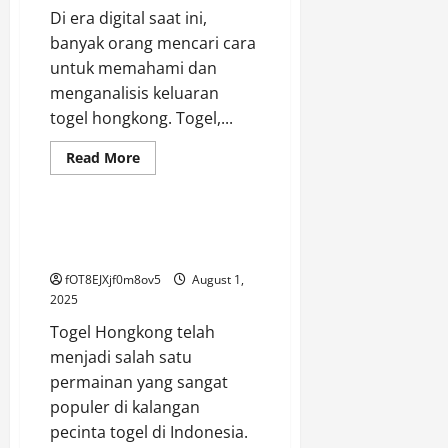
Di era digital saat ini,
banyak orang mencari cara
untuk memahami dan
menganalisis keluaran
togel hongkong. Togel,...
Read
Read More
more
GAME ONLINE
about
Data
HK
Terpercaya:
Situs Togel Hongkong Paling
Cara
Terpercaya untuk Anda
Membaca
dan
fOT8EJXjf0m8ov5
August 1,
Menganalisis
Keluaran
2025
Togel Hongkong telah
menjadi salah satu
permainan yang sangat
populer di kalangan
pecinta togel di Indonesia.