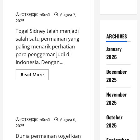
Terkini:
Memilih Angka Beruntung
Apa
yang
fOT8EJXjf0m8ov5
August 7,
Perlu
Kamu
2025
Pahami?
Togel Sidney telah menjadi
ARCHIVES
salah satu permainan yang
paling menarik perhatian
January
para penggemar judi di
2026
Indonesia. Dengan...
December
Read
Read More
more
2025
GAME ONLINE
about
Nomor
SDY
November
Hari
Keajaiban Super Togel:
Ini:
2025
Membuat Nomor Menang di
Tips
Memilih
Togel
Angka
October
Beruntung
fOT8EJXjf0m8ov5
August 6,
2025
2025
Dunia permainan togel kian