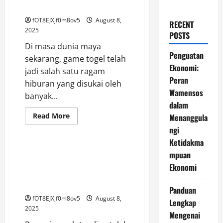
Umumnya
fOT8EJXjf0m8ov5
August 8,
RECENT
2025
POSTS
Di masa dunia maya
Penguatan
sekarang, game togel telah
Ekonomi:
jadi salah satu ragam
Peran
hiburan yang disukai oleh
Wamensos
banyak...
dalam
Read
Read More
Menanggula
more
GAME ONLINE
ngi
about
Hasil
Ketidakma
Sdy:
Live
Tips Memainkan Demo Slot PG
mpuan
Draw
Soft: Strategi untuk
dan
Ekonomi
Data
Meningkatkan Kesempatan
Togel
Menang
yang
Panduan
Wajib
fOT8EJXjf0m8ov5
Diketahui
August 8,
Lengkap
Umumnya
2025
Mengenai