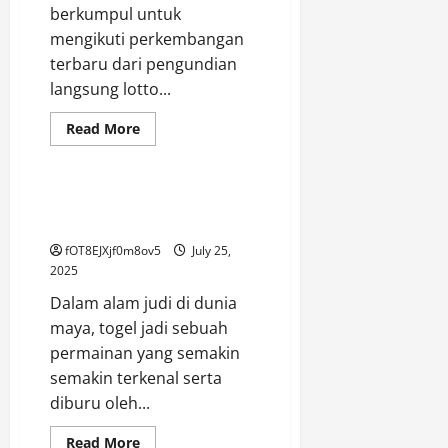
berkumpul untuk
mengikuti perkembangan
terbaru dari pengundian
langsung lotto...
Read
Read More
more
GAME ONLINE
about
Hari
ini
di
Taktik Pintar Bertaruh Togel
Hong
Melalui Web di situs Maha 4D
Kong:
Berita
fOT8EJXjf0m8ov5
July 25,
Terbaru
dari
2025
Live
Draw
Dalam alam judi di dunia
Togel
Hong
maya, togel jadi sebuah
Kong
permainan yang semakin
semakin terkenal serta
diburu oleh...
Read
Read More