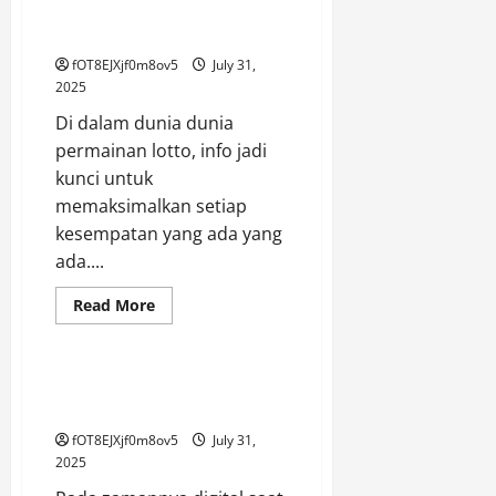
Bagaimana Memanfaatkan
di
Rye
Kesempatan dalam Game
dan
Crimson
fOT8EJXjf0m8ov5
July 31,
2025
Di dalam dunia dunia
permainan lotto, info jadi
kunci untuk
memaksimalkan setiap
kesempatan yang ada yang
ada....
Read
Read More
more
GAME ONLINE
about
Undian
Langsung
Hongkong:
Langsung SDY Kolam SDY: Lihat
Bagaimana
Hasil Dengan Waktu Nyata
Memanfaatkan
Kesempatan
fOT8EJXjf0m8ov5
July 31,
dalam
Game
2025