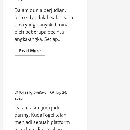
2025
Indonesia
Dalam dunia perjudian,
lotto sdy adalah salah satu
opsi yang banyak diminati
oleh beberapa pecinta
angka-angka. Setiap...
Read
Read More
more
GAME ONLINE
about
SDY:
Analisis
dan
Mempelajari Secara Mendalam
Angka
Situs Kuda Togel untuk Player
Kemenangan
Pemula
fOT8EJXjf0m8ov5
July 24,
2025
Dalam alam judi judi
daring, KudaTogel telah
menjadi sebuah platform
yang luas dibicarakan,