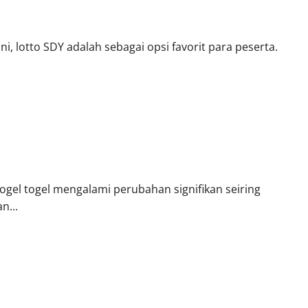
i, lotto SDY adalah sebagai opsi favorit para peserta.
ne di Konsol Daring
gel togel mengalami perubahan signifikan seiring
n...