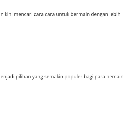
n kini mencari cara cara untuk bermain dengan lebih
Anti Rungkad
enjadi pilihan yang semakin populer bagi para pemain.
emberian