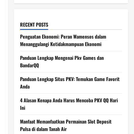
RECENT POSTS
Penguatan Ekonomi: Peran Wamensos dalam
Menanggulangi Ketidakmampuan Ekonomi
Panduan Lengkap Mengenai Pkv Games dan
BandarQQ
Panduan Lengkap Situs PKV: Temukan Game Favorit
Anda
4 Alasan Kenapa Anda Harus Mencoba PKV QQ Hari
Ini
Manfaat Memanfaatkan Permainan Slot Deposit
Pulsa di dalam Tanah Air