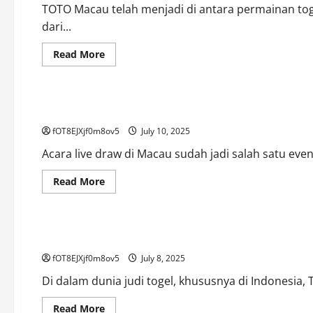
Hingga
TOTO Macau telah menjadi di antara permainan togel
Anti
dari...
Rungkad
Read
Read More
more
GAME ONLINE
about
Panduan
Lengkap
Lengkap
Pengundian Langsung Macau: Kecepatan Tinggi dan Ketepat
TOTO
Macao:
fOT8EJXjf0m8ov5
Dari
July 10, 2025
Pool
Hingga
Acara live draw di Macau sudah jadi salah satu eve
Pemberian
Read
Read More
more
GAME ONLINE
about
Pengundian
Langsung
Macau:
Toto HK: Kerja Sama Dalam Laga Togel
Kecepatan
Tinggi
fOT8EJXjf0m8ov5
dan
July 8, 2025
Ketepatan
Di dalam dunia judi togel, khususnya di Indonesia,
Read
Read More