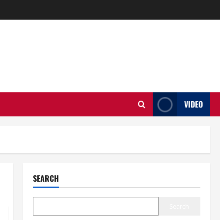
VIDEO
SEARCH
Search