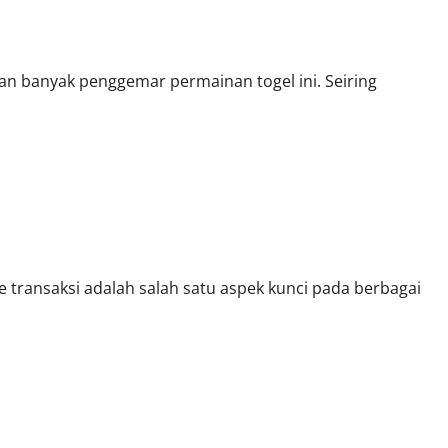
an banyak penggemar permainan togel ini. Seiring
main
 transaksi adalah salah satu aspek kunci pada berbagai
das melalui Setoran Terendah