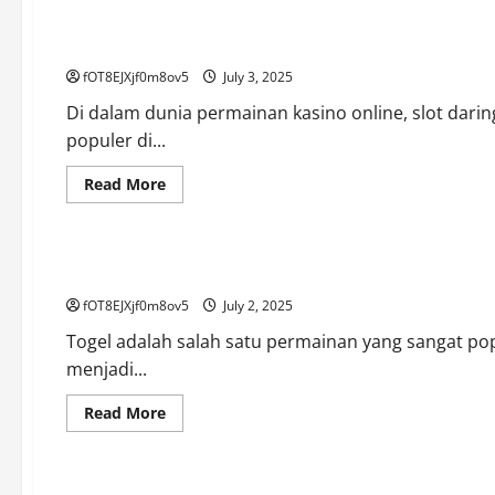
Ringkasan
SGP:
Mereview
Slot Demonstrasi: Tips Memperbaiki Keterampilan Bermain 
Lagi
Bilangan
fOT8EJXjf0m8ov5
Menang
July 3, 2025
Di dalam dunia permainan kasino online, slot darin
populer di...
Read
Read More
more
GAME ONLINE
about
Slot
Demonstrasi:
Tips
Strategi Menang di Togel SDY: Tips dan Trik untuk Pemain
Memperbaiki
Keterampilan
fOT8EJXjf0m8ov5
Bermain
July 2, 2025
Mesin
Slot
Togel adalah salah satu permainan yang sangat pop
Secara
menjadi...
Daring
Read
Read More
more
GAME ONLINE
about
Strategi
Menang
di